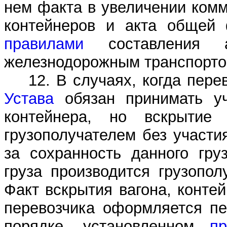
нем факта в увеличении комм
контейнеров и акта общей 
правилами
составления а
железнодорожным транспорто
12. В случаях, когда пере
Устава
обязан принимать уч
контейнера, но вскрытие 
грузополучателем без участи
за сохранность данного гру
груза производится грузопол
Факт вскрытия вагона, конте
перевозчика оформляется п
порядке, установленном
п