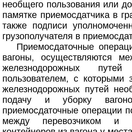
необщего пользования или дог
памятке приемосдатчика в гра
также подписи уполномоченн
грузополучателя в приемосдат
Приемосдаточные операци
вагоны, осуществляются ме
железнодорожных путе
пользователем, с которыми 
железнодорожных путей необ
подачу и уборку вагон
приемосдаточные операции п
между перевозчиком и г
контейнеров из вагона у места