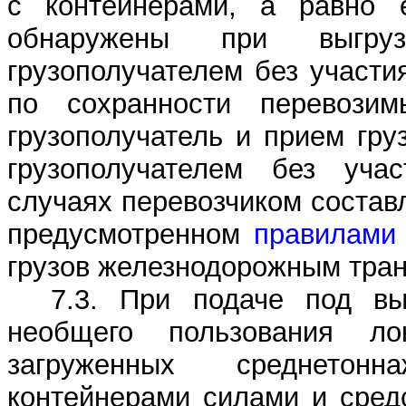
с контейнерами, а равно е
обнаружены при выгру
грузополучателем без участи
по сохранности перевозим
грузополучатель и прием гру
грузополучателем без уча
случаях перевозчиком состав
предусмотренном
правилами
грузов железнодорожным тран
7.3. При подаче под вы
необщего пользования лок
загруженных среднетон
контейнерами силами и сред